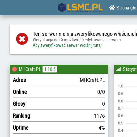
Strona gł
Ten serwer nie ma zweryfikowanego właściciel
Weryfikacja da Ci możliwość edytowania serwera
Aby zweryfikować serwer wciśnij tutaj!
MHCraft.PL
1.16.5
Statyst
Adres
MHCraft.PL
Online
0/0
Głosy
0
Ranking
1176
Uptime
4%