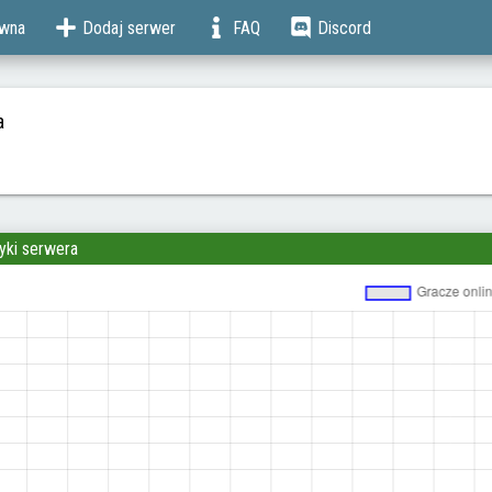
ówna
Dodaj serwer
FAQ
Discord
a
yki serwera