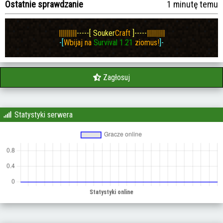
Ostatnie sprawdzanie
1 minutę temu
|||||||||
-----[
Souker
Craft
]-----
|||||||||
-[
Wbijaj na
Survival 1.21
ziomus!
]-
Zagłosuj
Statystyki serwera