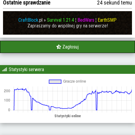
Ostatnie sprawdzanie
24 sekund temu
CraftBlock
.pl
»
Survival 1.21.4
¦
BedWars
¦
EarthSMP
Zapraszamy do wspólnej gry na serwerze!
Zagłosuj
Statystyki serwera