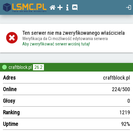
Ten serwer nie ma zweryfikowanego właściciela
Weryfikacja da Ci możliwość edytowania serwera
Aby zweryfikować serwer wciśnij tutaj!
craftblock.pl
26.2
Adres
craftblock.pl
Online
224/500
Głosy
0
Ranking
1219
Uptime
92%