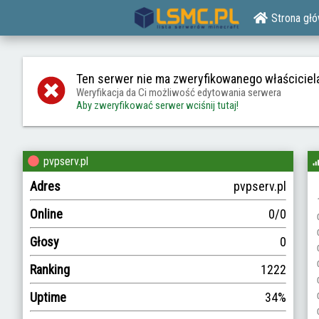
Strona gł
Ten serwer nie ma zweryfikowanego właściciel
Weryfikacja da Ci możliwość edytowania serwera
Aby zweryfikować serwer wciśnij tutaj!
pvpserv.pl
Adres
pvpserv.pl
Online
0/0
Głosy
0
Ranking
1222
Uptime
34%