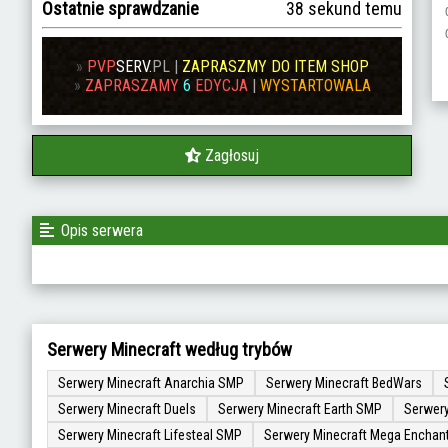
Ostatnie sprawdzanie
39 sekund temu
»
PVP
SERV.
PL
|
ZAPRASZMY DO ITEM SHOP
»
ZAPRASZAMY
6
EDYCJA
|
WYSTARTOWALA
Zagłosuj
Opis serwera
Serwery Minecraft według trybów
Serwery Minecraft Anarchia SMP
Serwery Minecraft BedWars
Serwery Minecraft Duels
Serwery Minecraft Earth SMP
Serwery
Serwery Minecraft Lifesteal SMP
Serwery Minecraft Mega Enchan