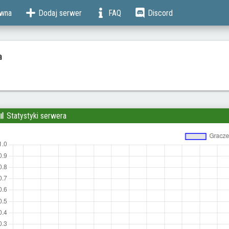
ówna
Dodaj serwer
FAQ
Discord
a
Statystyki serwera