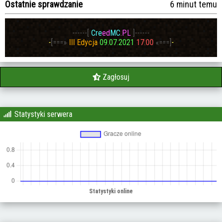
Ostatnie sprawdzanie
6 minut temu
------
[
Cre
ed
MC
.
PL
]
------
-
[
===
»
III Edycja
09.07.2021
17:00
«
===
]
-
Zagłosuj
Statystyki serwera