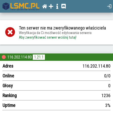
Ten serwer nie ma zweryfikowanego właściciela
Weryfikacja da Ci możliwość edytowania serwera
Aby zweryfikować serwer wciśnij tutaj!
116.202.114.80
1.21.1
Adres
116.202.114.80
Online
0/0
Głosy
0
Ranking
1236
Uptime
3%