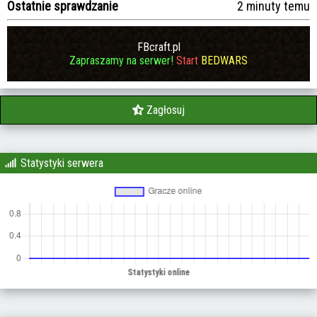
Ostatnie sprawdzanie
2 minuty temu
FBcraft.pl
Zapraszamy na serwer!
Start
BEDWARS
Zagłosuj
Statystyki serwera