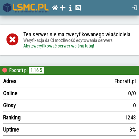
Ten serwer nie ma zweryfikowanego właściciela
Weryfikacja da Ci możliwość edytowania serwera
Aby zweryfikować serwer wciśnij tutaj!
Fbcraft.pl
1.16.5
Adres
Fbcraft.pl
Online
0/0
Głosy
0
Ranking
1243
Uptime
8%