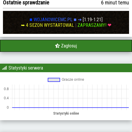
Ostatnie sprawdzanie
6 minut temu
■
W
O
J
A
N
O
W
I
C
E
M
C
.
P
L
■
➔
[1.19-1.21]
➥ 4 SEZON WYSTARTOWAL
|
ZAPRASZAMY!
❤
Zagłosuj
Statystyki serwera