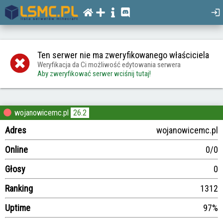
Ten serwer nie ma zweryfikowanego właściciela
Weryfikacja da Ci możliwość edytowania serwera
Aby zweryfikować serwer wciśnij tutaj!
wojanowicemc.pl
26.2
Adres
wojanowicemc.pl
Online
0/0
Głosy
0
Ranking
1312
Uptime
97%