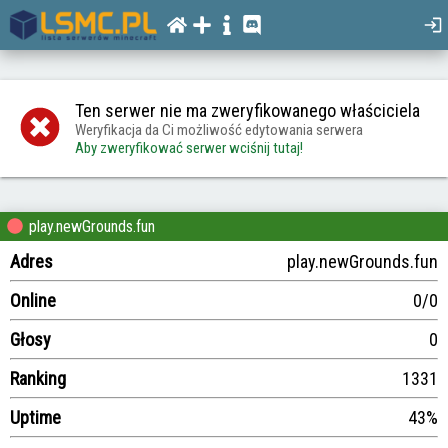
Ten serwer nie ma zweryfikowanego właściciela
Weryfikacja da Ci możliwość edytowania serwera
Aby zweryfikować serwer wciśnij tutaj!
play.newGrounds.fun
Adres
play.newGrounds.fun
Online
0/0
Głosy
0
Ranking
1331
Uptime
43%