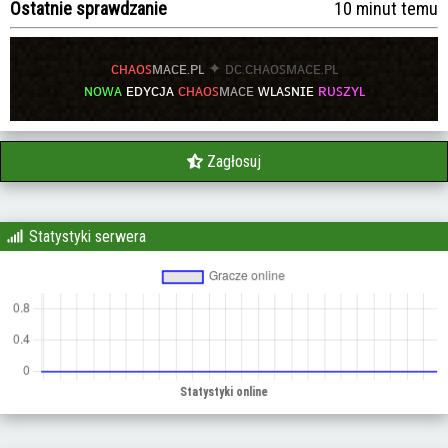
Ostatnie sprawdzanie
10 minut temu
ᴄʜᴀᴏꜱ
ᴍᴀᴄᴇ.ᴘʟ
✦ ᴅᴄ.ᴄʜᴀᴏꜱᴍᴀᴄᴇ.ᴘʟ
ɴᴏᴡᴀ
ᴇᴅʏᴄᴊᴀ
ᴄʜᴀᴏꜱ
ᴍᴀᴄᴇ
ᴡʟᴀꜱɴɪᴇ
ʀᴜꜱᴢʏʟ
Zagłosuj
Statystyki serwera