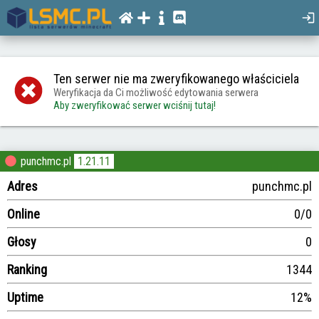
Ten serwer nie ma zweryfikowanego właściciela
Weryfikacja da Ci możliwość edytowania serwera
Aby zweryfikować serwer wciśnij tutaj!
punchmc.pl
1.21.11
Adres
punchmc.pl
Online
0/0
Głosy
0
Ranking
1344
Uptime
12%