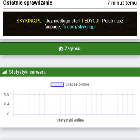
Ostatnie sprawdzanie
7 minut temu
SKYKING.PL
-
Juz niedlugo start
I EDYCJI!
Polub nasz
fanpage:
fb.com/skykingpl
Zagłosuj
Statystyki serwera