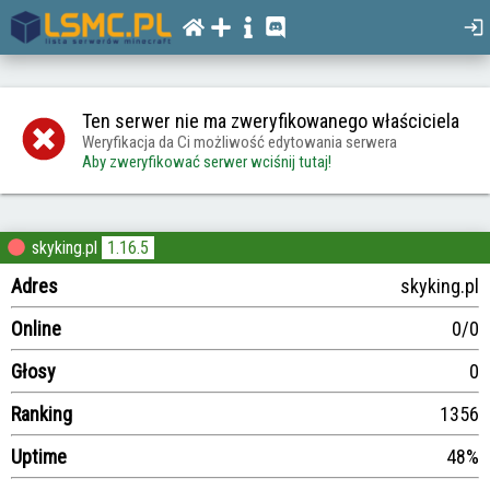
Ten serwer nie ma zweryfikowanego właściciela
Weryfikacja da Ci możliwość edytowania serwera
Aby zweryfikować serwer wciśnij tutaj!
skyking.pl
1.16.5
Adres
skyking.pl
Online
0/0
Głosy
0
Ranking
1356
Uptime
48%