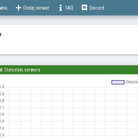
ówna
Dodaj serwer
FAQ
Discord
a
Statystyki serwera