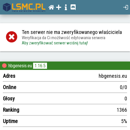
Ten serwer nie ma zweryfikowanego właściciela
Weryfikacja da Ci możliwość edytowania serwera
Aby zweryfikować serwer wciśnij tutaj!
hbgenesis.eu
1.16.5
Adres
hbgenesis.eu
Online
0/0
Głosy
0
Ranking
1366
Uptime
5%