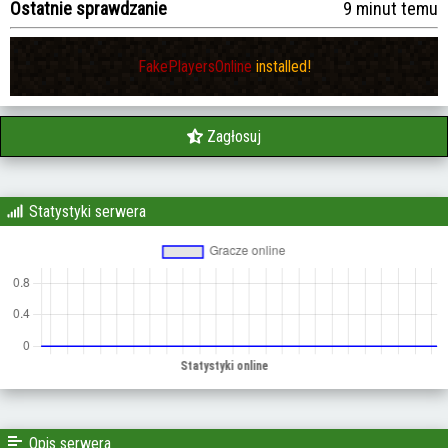
Ostatnie sprawdzanie
9 minut temu
FakePlayersOnline
installed!
Zagłosuj
Statystyki serwera
Opis serwera