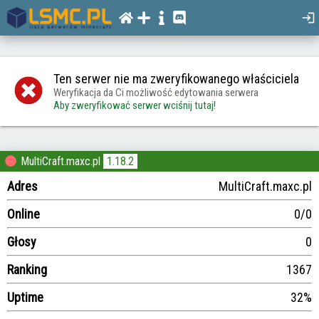
Ten serwer nie ma zweryfikowanego właściciela
Weryfikacja da Ci możliwość edytowania serwera
Aby zweryfikować serwer wciśnij tutaj!
MultiCraft.maxc.pl
1.18.2
Adres
MultiCraft.maxc.pl
Online
0/0
Głosy
0
Ranking
1367
Uptime
32%