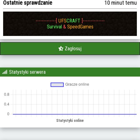
Ostatnie sprawdzanie
10 minut temu
-------------[
UFS
CRAFT
]--------------
Survival
&
SpeedGames
Zagłosuj
Statystyki serwera