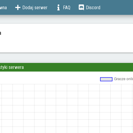
ówna
Dodaj serwer
FAQ
Discord
a
styki serwera