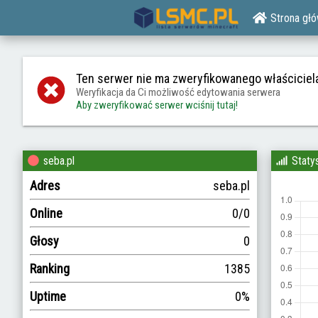
Strona gł
Ten serwer nie ma zweryfikowanego właściciel
Weryfikacja da Ci możliwość edytowania serwera
Aby zweryfikować serwer wciśnij tutaj!
seba.pl
Staty
Adres
seba.pl
Online
0/0
Głosy
0
Ranking
1385
Uptime
0%