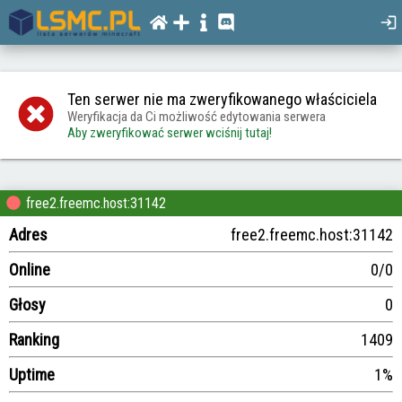
Ten serwer nie ma zweryfikowanego właściciela
Weryfikacja da Ci możliwość edytowania serwera
Aby zweryfikować serwer wciśnij tutaj!
free2.freemc.host:31142
Adres
free2.freemc.host:31142
Online
0/0
Głosy
0
Ranking
1409
Uptime
1%