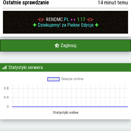
Ostatnie sprawdzanie
14 minut temu
⊰⊱
RENDMC
.PL
◖◗
1.17
⊰⊱
✚
Dziekujemy! za Piekne Edycje
✚
Zagłosuj
Statystyki serwera