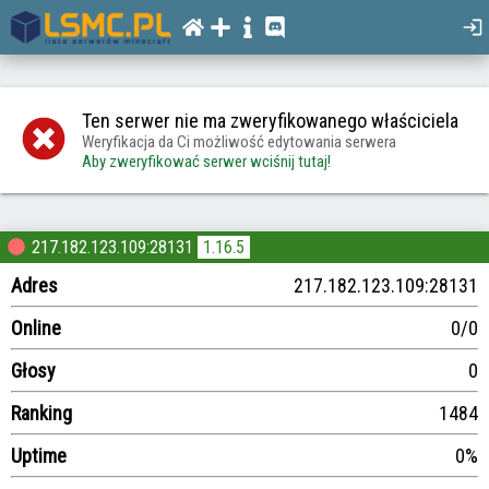
Ten serwer nie ma zweryfikowanego właściciela
Weryfikacja da Ci możliwość edytowania serwera
Aby zweryfikować serwer wciśnij tutaj!
217.182.123.109:28131
1.16.5
Adres
217.182.123.109:28131
Online
0/0
Głosy
0
Ranking
1484
Uptime
0%