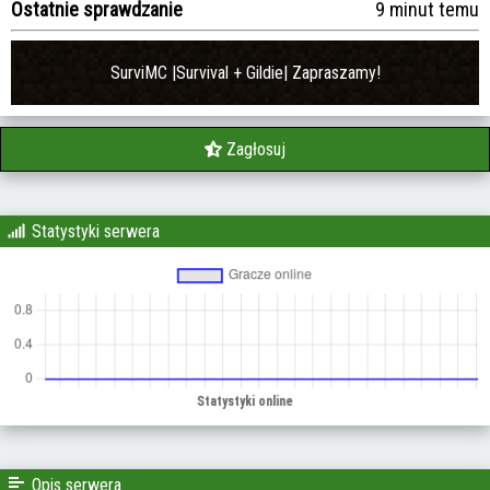
Ostatnie sprawdzanie
9 minut temu
SurviMC |Survival + Gildie| Zapraszamy!
Zagłosuj
Statystyki serwera
Opis serwera