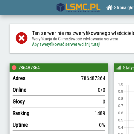
Strona gł
Ten serwer nie ma zweryfikowanego właściciel
Weryfikacja da Ci możliwość edytowania serwera
Aby zweryfikować serwer wciśnij tutaj!
786487364
Staty
Adres
786487364
Online
0/0
Głosy
0
Ranking
1489
Uptime
0%