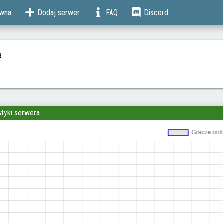
ówna
Dodaj serwer
FAQ
Discord
a
styki serwera