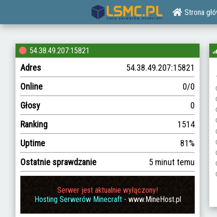
Strona gł
54.38.49.207:15821
Adres
54.38.49.207:15821
Online
0/0
Głosy
0
Ranking
1514
Uptime
81%
Ostatnie sprawdzanie
5 minut temu
Serwer jest aktualnie wyłączony!
Hosting Serwerów Minecraft -
www.MineHost.pl