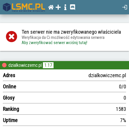
Ten serwer nie ma zweryfikowanego właściciela
Weryfikacja da Ci możliwość edytowania serwera
Aby zweryfikować serwer wciśnij tutaj!
dzialkowiczemc.pl
1.17
Adres
dzialkowiczemc.pl
Online
0/0
Głosy
0
Ranking
1583
Uptime
7%