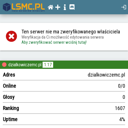
Ten serwer nie ma zweryfikowanego właściciela
Weryfikacja da Ci możliwość edytowania serwera
Aby zweryfikować serwer wciśnij tutaj!
dzialkowiczemc.pl
1.17
Adres
dzialkowiczemc.pl
Online
0/0
Głosy
0
Ranking
1607
Uptime
4%