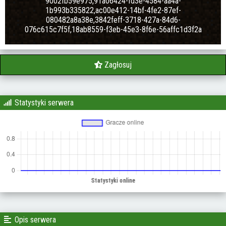
9002fb59e975,91a06424-fd3e-4584-aa4a-
1b993b335822,ac00e412-14bf-4fe2-87ef-
080482a8a38e,3842feff-3718-427a-84d6-
076c615c7f5f,18ab8559-f3eb-45e3-8f6e-56affc1d3f2a
Zagłosuj
Statystyki serwera
Opis serwera