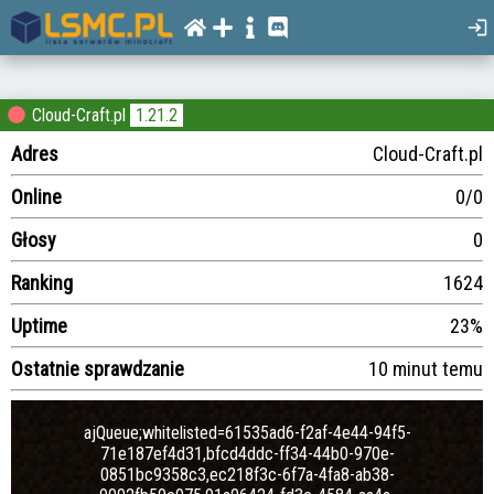
Cloud-Craft.pl
1.21.2
Adres
Cloud-Craft.pl
Online
0/0
Głosy
0
Ranking
1624
Uptime
23%
Ostatnie sprawdzanie
10 minut temu
ajQueue;whitelisted=61535ad6-f2af-4e44-94f5-
71e187ef4d31,bfcd4ddc-ff34-44b0-970e-
0851bc9358c3,ec218f3c-6f7a-4fa8-ab38-