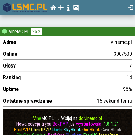
VineMC.PL
26.2
Adres
vinemc.pl
Online
300/500
Głosy
7
Ranking
14
Uptime
95%
Ostatnie sprawdzanie
15 sekund temu
V
i
n
e
MC.PL
→
Wbijaj na
dc.vinemc.pl
Nowa edycja trybu
B
o
x
P
V
P
już
wystartowała
!
1.8-1.21
BoxPVP
ChestPVP
Duels
SkyBlock
OneBlock
CaveBlock