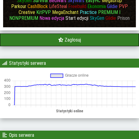
SkyGen
Survival
BedWars
SkyWars
EasyHC
MegaDrop
Parkour
CashBlock
LifeSteal
Freebuild
Ekonomia
Gildie
PVP
Creative
KitPVP
MegaEnchant
Practice
PREMIUM I
NONPREMIUM
Nowa edycja
Start edycji
SkyGen
Gildie
Prison
Zagłosuj
Statystyki serwera
Opis serwera