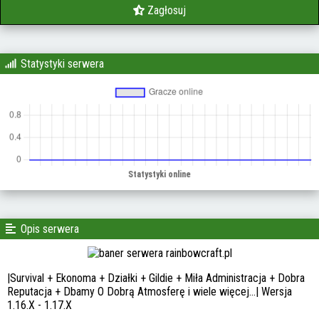
Zagłosuj
Statystyki serwera
Opis serwera
|Survival + Ekonoma + Działki + Gildie + Miła Administracja + Dobra
Reputacja + Dbamy O Dobrą Atmosferę i wiele więcej…| Wersja
1.16.X - 1.17.X