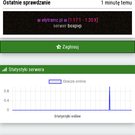
Ostatnie sprawdzanie
1 minutę temu
₪
e
l
y
t
r
a
m
c
.
p
l
₪
[
1
.
1
7
.
1
-
1
.
2
0
.
X
]
serwer
boxpvp
Zagłosuj
Statystyki serwera