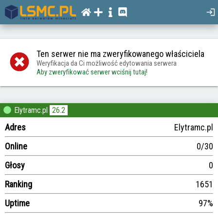
Ten serwer nie ma zweryfikowanego właściciela
Weryfikacja da Ci możliwość edytowania serwera
Aby zweryfikować serwer wciśnij tutaj!
Elytramc.pl
26.2
Adres
Elytramc.pl
Online
0/30
Głosy
0
Ranking
1651
Uptime
97%