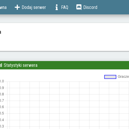
ówna
Dodaj serwer
FAQ
Discord
a
Statystyki serwera