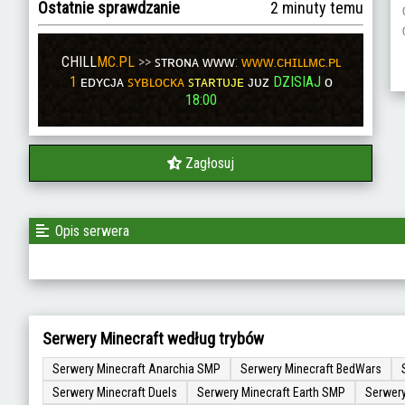
Ostatnie sprawdzanie
2 minuty temu
CHILL
MC.PL
>>
ꜱᴛʀᴏɴᴀ ᴡᴡᴡ
:
ᴡᴡᴡ.ᴄʜɪʟʟᴍᴄ.ᴘʟ
1
ᴇᴅʏᴄᴊᴀ
ꜱʏʙʟᴏᴄᴋᴀ
ꜱᴛᴀʀᴛᴜᴊᴇ
ᴊᴜᴢ
DZISIAJ
ᴏ
18:00
Zagłosuj
Opis serwera
Serwery Minecraft według trybów
Serwery Minecraft Anarchia SMP
Serwery Minecraft BedWars
Serwery Minecraft Duels
Serwery Minecraft Earth SMP
Serwery