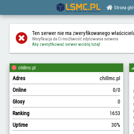
Strona gł
Ten serwer nie ma zweryfikowanego właściciel
Weryfikacja da Ci możliwość edytowania serwera
Aby zweryfikować serwer wciśnij tutaj!
chillmc.pl
Adres
chillmc.pl
Online
0/0
Głosy
0
Ranking
1653
Uptime
30%