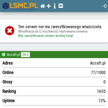
Ten serwer nie ma zweryfikowanego właściciela
Weryfikacja da Ci możliwość edytowania serwera
Aby zweryfikować serwer wciśnij tutaj!
ikcraft.pl
26.2
Adres
ikcraft.pl
Online
77/1000
Głosy
0
Ranking
1655
Uptime
73%