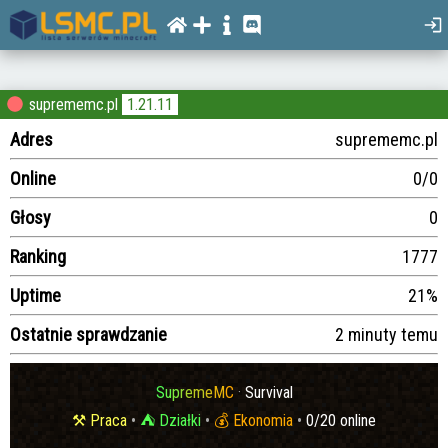
suprememc.pl
1.21.11
Adres
suprememc.pl
Online
0/0
Głosy
0
Ranking
1777
Uptime
21%
Ostatnie sprawdzanie
2 minuty temu
S
u
p
r
e
m
e
M
C
·
Survival
⚒ Praca
•
⛺ Działki
•
💰 Ekonomia
•
0/20 online