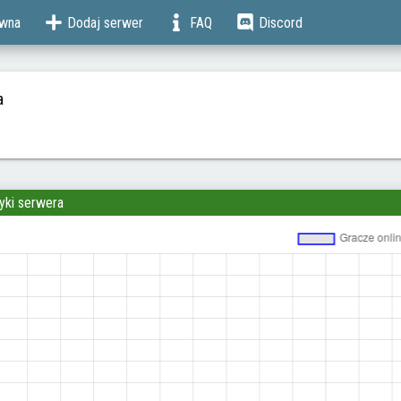
ówna
Dodaj serwer
FAQ
Discord
a
yki serwera