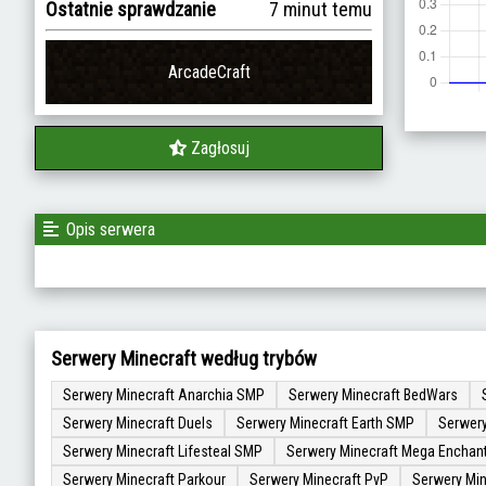
Ostatnie sprawdzanie
7 minut temu
ArcadeCraft
Zagłosuj
Opis serwera
Serwery Minecraft według trybów
Serwery Minecraft Anarchia SMP
Serwery Minecraft BedWars
Serwery Minecraft Duels
Serwery Minecraft Earth SMP
Serwery
Serwery Minecraft Lifesteal SMP
Serwery Minecraft Mega Enchan
Serwery Minecraft Parkour
Serwery Minecraft PvP
Serwery Min