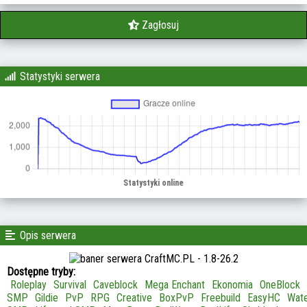
Zagłosuj
Statystyki serwera
Opis serwera
Dostępne tryby:
Roleplay
Survival
Caveblock
Mega Enchant
Ekonomia
OneBlock
SMP
Gildie
PvP
RPG
Creative
BoxPvP
Freebuild
EasyHC
Wate