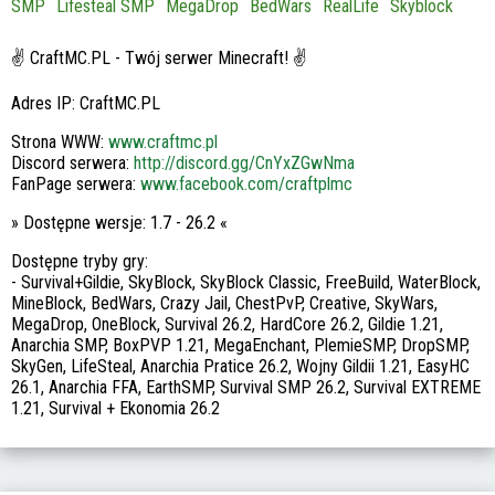
SMP
Lifesteal SMP
MegaDrop
BedWars
RealLife
Skyblock
✌ CraftMC.PL - Twój serwer Minecraft! ✌
Adres IP: CraftMC.PL
Strona WWW:
www.craftmc.pl
Discord serwera:
http://discord.gg/CnYxZGwNma
FanPage serwera:
www.facebook.com/craftplmc
» Dostępne wersje: 1.7 - 26.2 «
Dostępne tryby gry:
- Survival+Gildie, SkyBlock, SkyBlock Classic, FreeBuild, WaterBlock,
MineBlock, BedWars, Crazy Jail, ChestPvP, Creative, SkyWars,
MegaDrop, OneBlock, Survival 26.2, HardCore 26.2, Gildie 1.21,
Anarchia SMP, BoxPVP 1.21, MegaEnchant, PlemieSMP, DropSMP,
SkyGen, LifeSteal, Anarchia Pratice 26.2, Wojny Gildii 1.21, EasyHC
26.1, Anarchia FFA, EarthSMP, Survival SMP 26.2, Survival EXTREME
1.21, Survival + Ekonomia 26.2