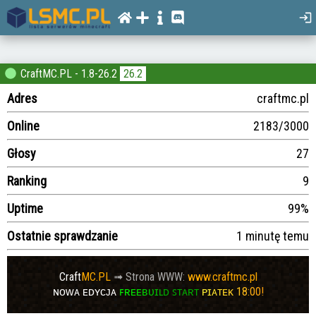
CraftMC.PL - 1.8-26.2
26.2
Adres
craftmc.pl
Online
2183/3000
Głosy
27
Ranking
9
Uptime
99%
Ostatnie sprawdzanie
1 minutę temu
Craft
MC.PL
➟
Strona WWW:
www.craftmc.pl
ɴᴏᴡᴀ ᴇᴅʏᴄᴊᴀ
ꜰ
ʀ
ᴇ
ᴇ
ʙ
ᴜ
ɪ
ʟ
ᴅ ꜱᴛᴀʀᴛ
ᴘ
ɪ
ᴀ
ᴛ
ᴇ
ᴋ
1
8
:
0
0
!