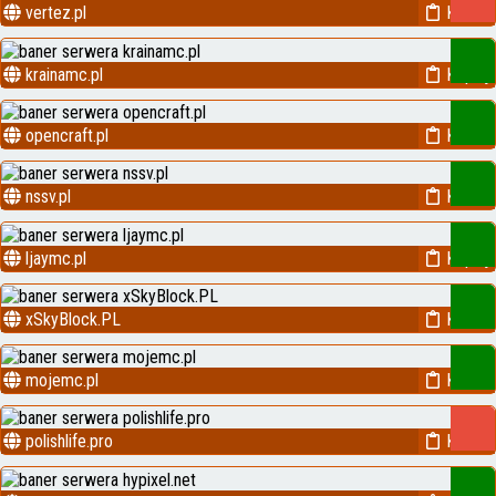
vertez.pl
Kopiuj
krainamc.pl
Kopiuj
opencraft.pl
Kopiuj
nssv.pl
Kopiuj
ljaymc.pl
Kopiuj
xSkyBlock.PL
Kopiuj
mojemc.pl
Kopiuj
polishlife.pro
Kopiuj