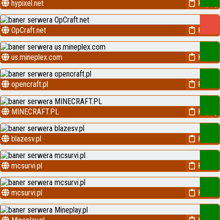
hypixel.net
Kopiuj
OpCraft.net
Kopiuj
us.mineplex.com
Kopiuj
opencraft.pl
Kopiuj
MINECRAFT.PL
Kopiuj
blazesv.pl
Kopiuj
mcsurvi.pl
Kopiuj
mcsurvi.pl
Kopiuj