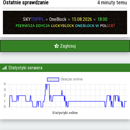
Ostatnie sprawdzanie
4 minuty temu
SKY
TOP.PL
●
OneBlock
●
15.08.2026
●
18:00
ᴘɪᴇʀᴡꜱᴢᴀ ᴇᴅʏᴄᴊᴀ
ʟᴜᴄᴋʏʙʟᴏᴄᴋ
ᴏɴᴇʙʟᴏᴄᴋ ᴡ
ᴘᴏʟ
ꜱᴄᴇ!
Zagłosuj
Statystyki serwera