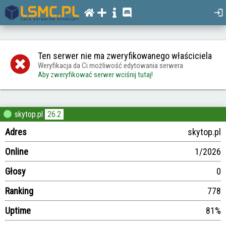
Ten serwer nie ma zweryfikowanego właściciela
Weryfikacja da Ci możliwość edytowania serwera
Aby zweryfikować serwer wciśnij tutaj!
skytop.pl
26.2
Adres
skytop.pl
Online
1/2026
Głosy
0
Ranking
778
Uptime
81%